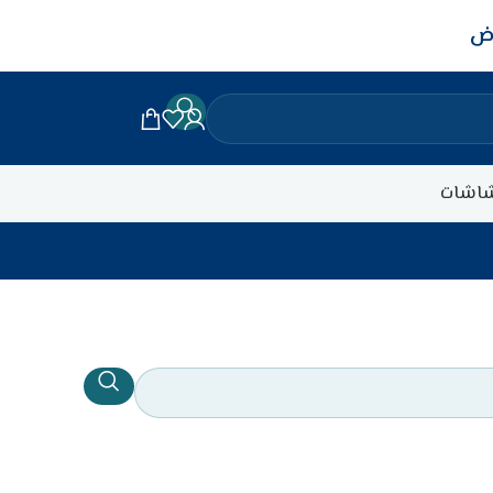
اض
اشات