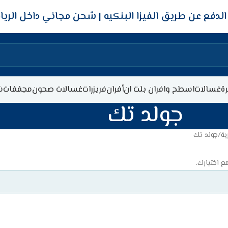
شحن مجاني داخل الري
ة
غسالات
اسطح وافران بلت ان
أفران
فريزرات
غسالات صحون
مجففات
ش
جولد تك
ية
جولد تك
ع اختيارك.