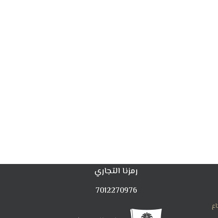
رمزنا التجاري
7012270976
اع