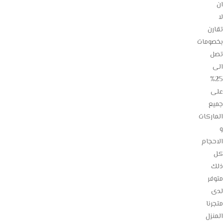
ان
لا
تقارن
بخصومات
تصل
الى
25%
على
جميع
الماركات
و
الاحجام
كل
ذلك
متوفر
لدى
متجرنا
المنزل