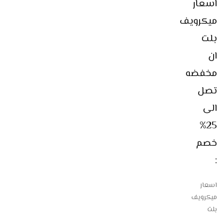
اسعار
ميكرويف
بلت
ان
مخفضه
تصل
الى
25%
خصم
:
اسعار
ميكرويف
بلت