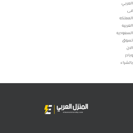
العربي
فى
المملكه
العربيه
السعوديه
تسوق
الان
وبادر
بالشراء