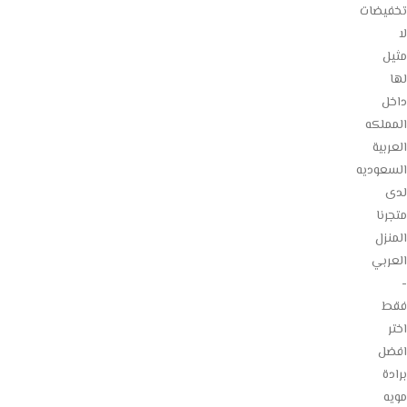
تخفيضات
لا
مثيل
لها
داخل
المملكه
العربية
السعوديه
لدى
متجرنا
المنزل
العربي
-
فقط
اختر
افضل
برادة
مويه