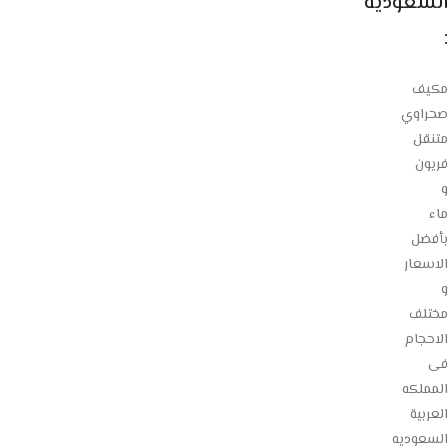
السعودية
:
مكيف
صحراوي
متنقل
فريون
و
ماء
بأفضل
الاسعار
و
مختلف
الاحجام
فى
المملكه
العربية
السعوديه