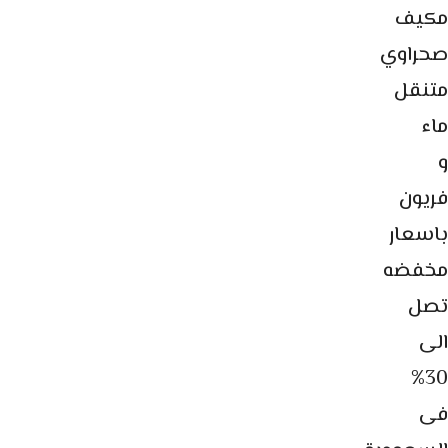
مكيف
صحراوي
متنقل
ماء
و
فريون
باسعار
مخفضه
تصل
الى
30%
فى