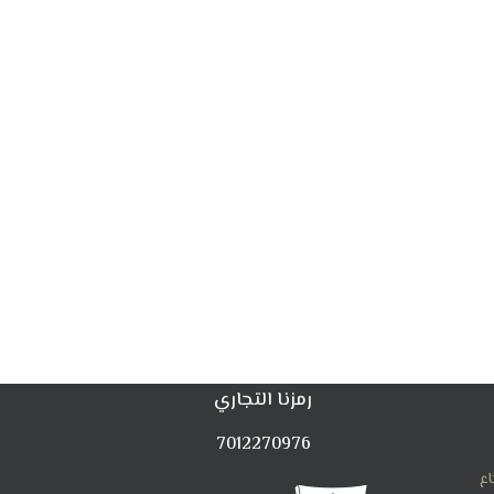
رمزنا التجاري
7012270976
اع