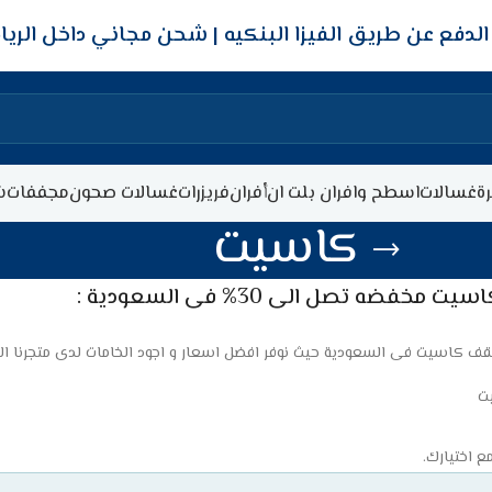
شحن مجاني داخل الري
ة
غسالات
اسطح وافران بلت ان
أفران
فريزرات
غسالات صحون
مجففات
ش
كاسيت
خفضه تصل الى 30% فى السعودية :
كاسيت فى السعودية حيث نوفر افضل اسعار و اجود الخامات لدى متجرنا الالك
ت
ع اختيارك.