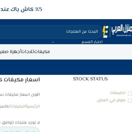
5‎% كاش باك عند الدفع عن طريق الفيزا البنكيه
اختيار القسم
مكيفات
ثلاجات
أجهزة صغير
STOCK STATUS
اسعار مكيفات كاسيت م
تخفيضات
اقوى اسعار مكيفات سقف 
متوفر في المخزن
الرئيسية
مكيفات
كاسي
لا توجد منتجات تتوافق م