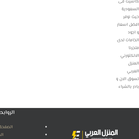
كاسيت فى
السعودية
حيث نوفر
افضل اسعار
و اجود
الخامات لدى
متجرنا
الالكتورني
المنزل
العربي
تسوق الان و
بادر بالشراء
الروابط
الصفحة 
ال