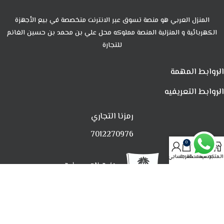
المنزل العربي هو منصة تسوق عبر الانترنت متخصصة في بيع الأجهزة
الكهربائية و المنزلية المنصة مملوكه محل علي بن محمد بن حسين الغانم
للتجارة
الروابط المهمة
الروابط التعريفيه
رمزنا التجاري
7012270976
0
المتجر
تصفية
المفضلة
العربة
حسابي