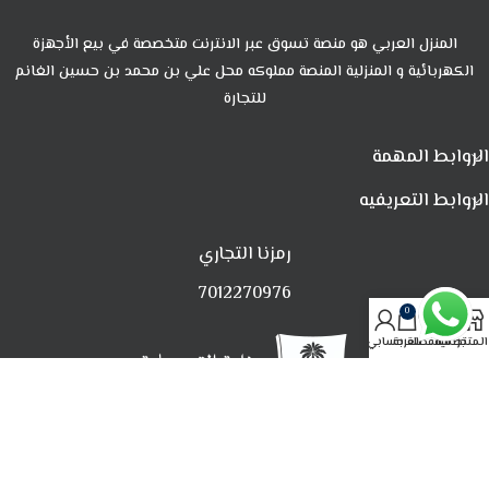
المنزل العربي هو منصة تسوق عبر الانترنت متخصصة في بيع الأجهزة
الكهربائية و المنزلية المنصة مملوكه محل علي بن محمد بن حسين الغانم
للتجارة
الروابط المهمة
الروابط التعريفيه
رمزنا التجاري
7012270976
0
المتجر
تصفية
المفضلة
العربة
حسابي