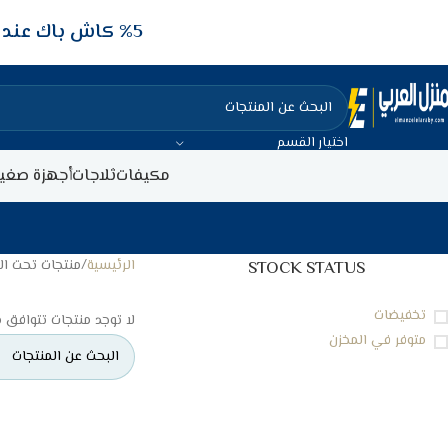
5‎% كاش باك عند الدفع عن طريق الفيزا البنكيه
اختيار القسم
مكيفات
ثلاجات
أجهزة صغير
الرئيسية
منتجات تحت الوسم 
STOCK STATUS
تخفيضات
لا توجد منتجات تتوافق م
متوفر في المخزن