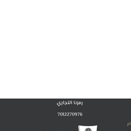
رمزنا التجاري
7012270976
اع