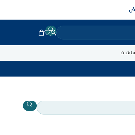
اض
اشات