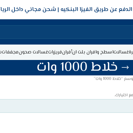
شحن مجاني داخل الري
ة
غسالات
اسطح وافران بلت ان
أفران
فريزرات
غسالات صحون
مجففات
ش
خلاط 1000 وات
“خلاط 1000 وات”
ع اختيارك.