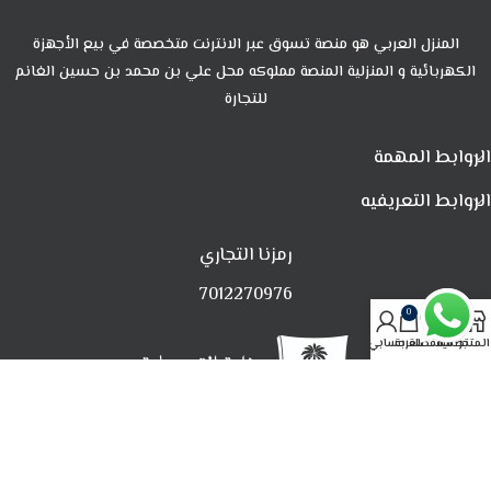
المنزل العربي هو منصة تسوق عبر الانترنت متخصصة في بيع الأجهزة
الكهربائية و المنزلية المنصة مملوكه محل علي بن محمد بن حسين الغانم
للتجارة
الروابط المهمة
الروابط التعريفيه
رمزنا التجاري
7012270976
0
المتجر
تصفية
المفضلة
العربة
حسابي