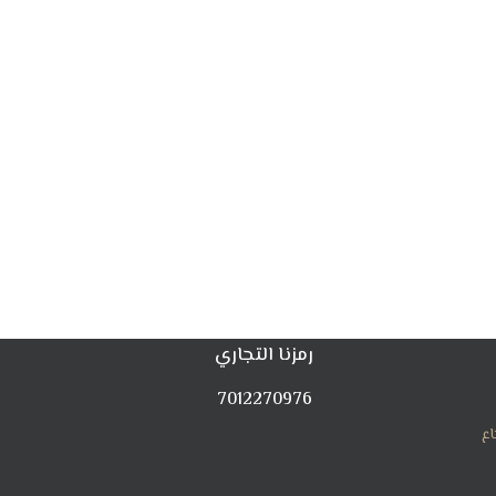
رمزنا التجاري
7012270976
اع