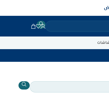
اض
اشات