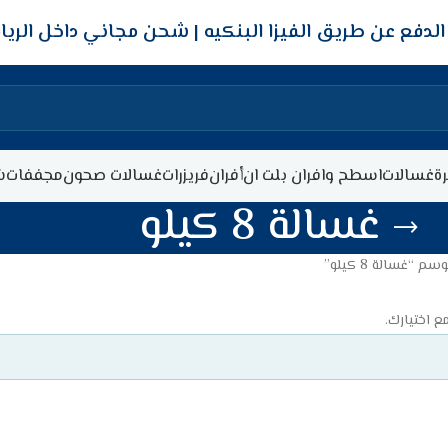
شحن مجاني داخل الري
ة
غسالات
اسطح وافران بلت ان
أفران
فريزرات
غسالات صحون
مجففات
ش
غسالة 8 كيلو
 “غسالة 8 كيلو”
ع اختيارك.