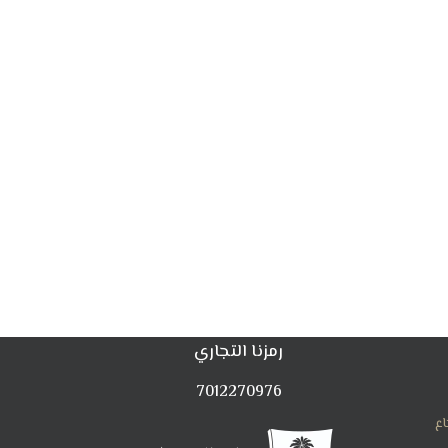
رمزنا التجاري
7012270976
اع