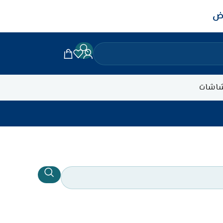
اض
اشات