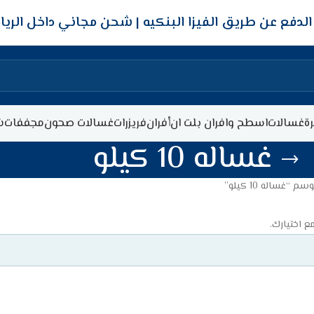
شحن مجاني داخل الري
ة
غسالات
اسطح وافران بلت ان
أفران
فريزرات
غسالات صحون
مجففات
ش
غساله 10 كيلو
“غساله 10 كيلو”
ع اختيارك.