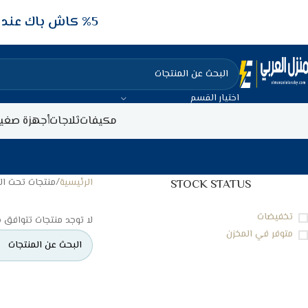
5‎% كاش باك عند الدفع عن طريق الفيزا البنكيه
اختيار القسم
مكيفات
ثلاجات
أجهزة صغير
الرئيسية
منتجات تحت الوسم 
STOCK STATUS
تخفيضات
لا توجد منتجات تتوافق م
متوفر في المخزن