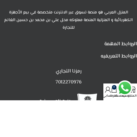
المنزل العربي هو منصة تسوق عبر الانترنت متخصصة في بيع الأجهزة
الكهربائية و المنزلية المنصة مملوكه محل علي بن محمد بن حسين الغانم
للتجارة
الروابط المهمة
الروابط التعريفيه
رمزنا التجاري
7012270976
0
المتجر
تصفية
المفضلة
العربة
حسابي