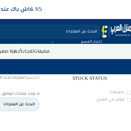
5‎% كاش باك عند الدفع عن طريق الفيزا البنكيه
اختيار القسم
مكيفات
ثلاجات
أجهزة صغير
الرئيسية
منتجات تحت ال
STOCK STATUS
تخفيضات
لا توجد منتجات تتوافق م
متوفر في المخزن