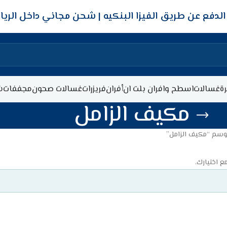
شحن مجاني داخل الري
ة
غسالات
اسطح وافران بلت ان
أفران
فريزرات
غسالات صحون
مجففات
ش
مكيف الزامل
وسم “مكيف الزامل”
ع اختيارك.