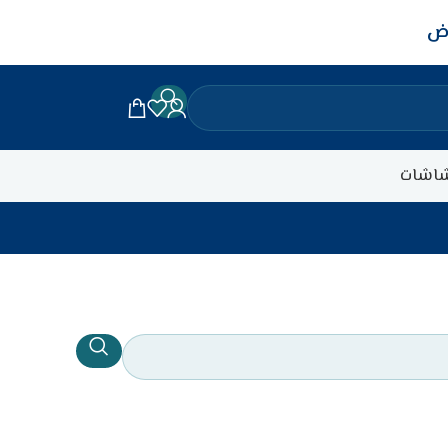
اض
اشات