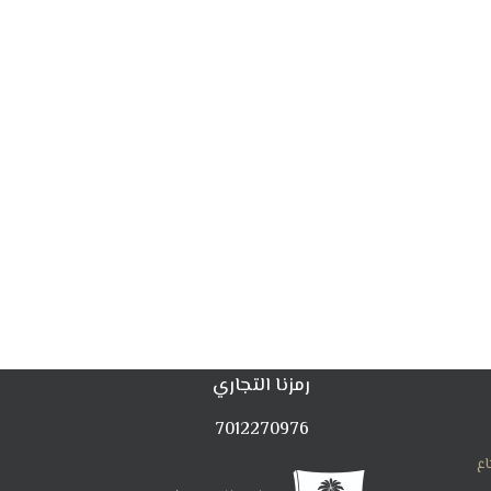
رمزنا التجاري
7012270976
اع