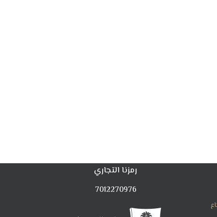
رمزنا التجاري
7012270976
اع