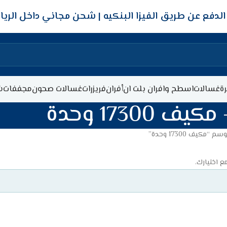
شحن مجاني داخل الري
ة
غسالات
اسطح وافران بلت ان
أفران
فريزرات
غسالات صحون
مجففات
ش
مكيف 17300 وحدة
مكيف 17300 وحدة”
ع اختيارك.