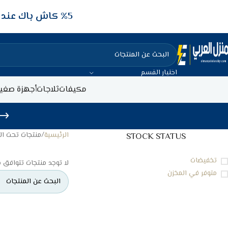
5‎% كاش باك عند الدفع عن طريق الفيزا البنكيه
اختيار القسم
مكيفات
ثلاجات
أجهزة صغير
الرئيسية
منتجات تحت الوسم “
STOCK STATUS
تخفيضات
لا توجد منتجات تتوافق م
متوفر في المخزن