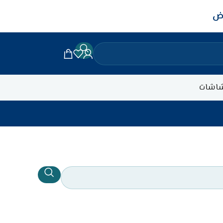
اض
اشات