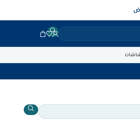
اض
اشات