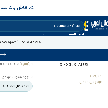
5‎% كاش باك عند الدفع عن طريق الفيزا البنكيه
اختيار القسم
مكيفات
ثلاجات
أجهزة صغير
الرئيسية
منتجات تحت الوسم “
STOCK STATUS
تخفيضات
لا توجد منتجات تتوافق م
متوفر في المخزن