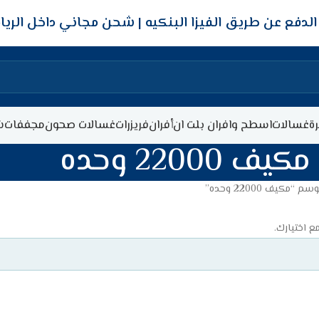
شحن مجاني داخل الري
ة
غسالات
اسطح وافران بلت ان
أفران
فريزرات
غسالات صحون
مجففات
ش
مكيف 22000 وحده
مكيف 22000 وحده”
ع اختيارك.