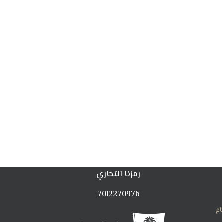
رمزنا التجاري
7012270976
اع