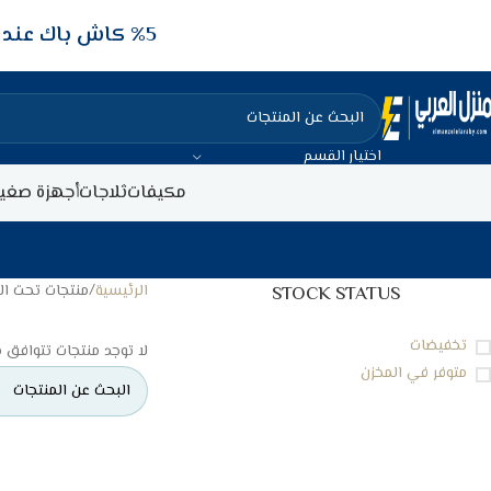
5‎% كاش باك عند الدفع عن طريق الفيزا البنكيه
اختيار القسم
مكيفات
ثلاجات
أجهزة صغير
الرئيسية
منتجات تحت ا
STOCK STATUS
تخفيضات
لا توجد منتجات تتوافق م
متوفر في المخزن