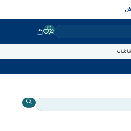
اض
اشات