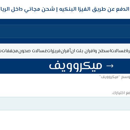
شحن مجاني داخل الري
ة
غسالات
اسطح وافران بلت ان
أفران
فريزرات
غسالات صحون
مجففات
ش
ميكروويف
لوسم “ميكروويف”
ع اختيارك.