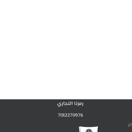
رمزنا التجاري
7012270976
اع