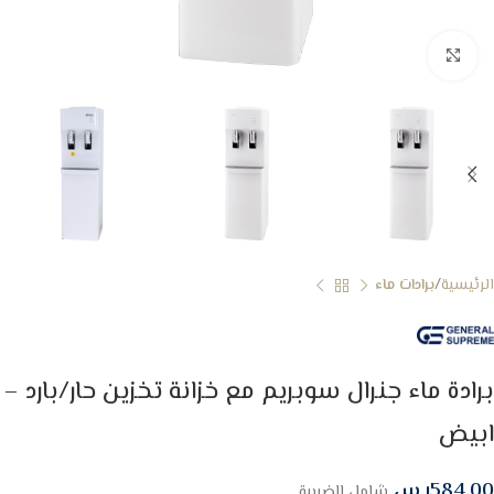
Click to enlarge
الرئيسية
برادات ماء
برادة ماء جنرال سوبريم مع خزانة تخزين حار/بارد –
ابيض
584.00
ر.س
شامل الضريبة