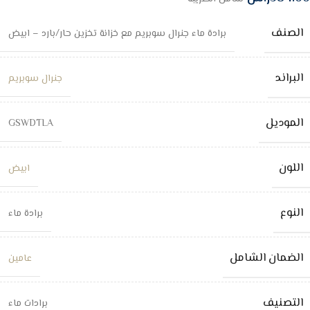
الصنف
برادة ماء جنرال سوبريم مع خزانة تخزين حار/بارد – ابيض
البراند
جنرال سوبريم
الموديل
GSWDTLA
اللون
ابيض
النوع
برادة ماء
الضمان الشامل
عامين
التصنيف
برادات ماء