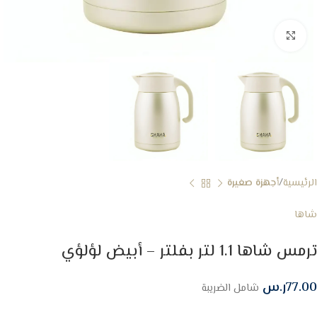
Click to enlarge
الرئيسية
أجهزة صغيرة
شاها
ترمس شاها 1.1 لتر بفلتر – أبيض لؤلؤي
77.00
ر.س
شامل الضريبة