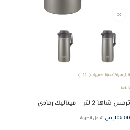
Click to enlarge
الرئيسية
أجهزة صغيرة
شاها
ترمس شاها 2 لتر – ميتاليك رمادي
106.00
ر.س
شامل الضريبة