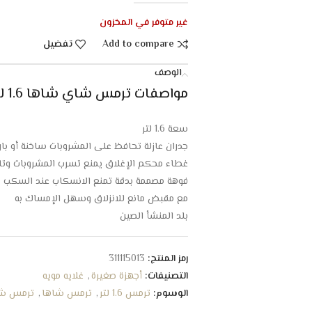
غير متوفر في المخزون
Add to compare
تفضيل
الوصف
مواصفات ترمس شاي شاها 1.6 لتر مع فلتر – بني فاتح :
سعة 1.6 لتر
جدران عازلة تحافظ على المشروبات ساخنة أو بار
غطاء محكم الإغلاق يمنع تسرب المشروبات وتل
فوهة مصممة بدقة تمنع الانسكاب عند السكب
مع مقبض مانع للانزلاق وسهل الإمساك به
بلد المنشأ الصين
رمز المنتج:
311115013
التصنيفات:
أجهزة صغيرة
,
غلايه مويه
الوسوم:
ترمس 1.6 لتر
,
ترمس شاها
,
ترمس ش