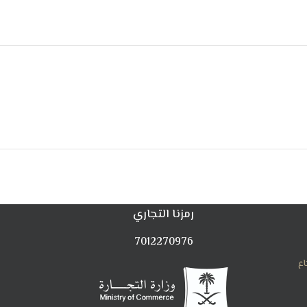
رمزنا التجاري
7012270976
اع