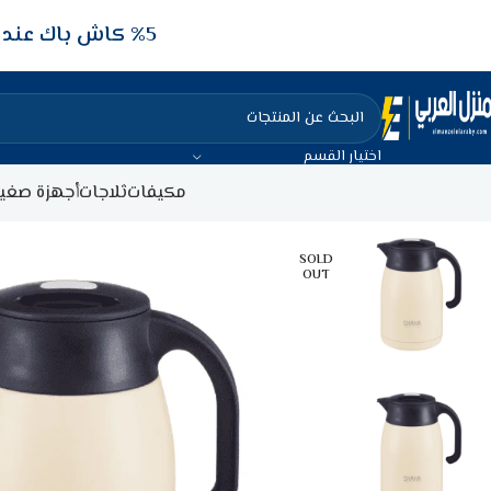
5‎% كاش باك عند الدفع عن طريق الفيزا البنكيه
اختيار القسم
مكيفات
ثلاجات
أجهزة صغير
SOLD
OUT