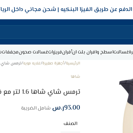
شحن مجاني داخل الري
ة
غسالات
اسطح وافران بلت ان
أفران
فريزرات
غسالات صحون
مجففات
ش
الرئيسية
أجهزة صغيرة
غلايه مويه
ترمس شاي شاها 1.6 لتر مع فل
شاها
ترمس شاي شاها 1.6 لتر مع فلتر – بني فاتح
93.00
ر.س
شامل الضريبة
الصنف