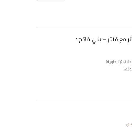
دة لفترة طويلة
وثها
اي