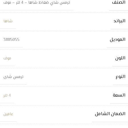
الصنف
ترمس شاي ضغاط شاها – 4 لتر – موف
البراند
شاها
الموديل
311115055
اللون
موف
النوع
ترمس شاى
السعة
4 لتر
الضمان الشامل
عامين