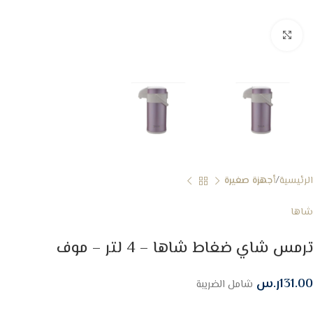
Click to enlarge
الرئيسية
أجهزة صغيرة
شاها
ترمس شاي ضغاط شاها – 4 لتر – موف
131.00
ر.س
شامل الضريبة