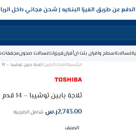
شحن مجاني داخل الري
ة
غسالات
اسطح وافران بلت ان
أفران
فريزرات
غسالات صحون
مجففات
ش
الرئيسية
ثلاجات
بابين
ثلاجة بابين توشيبا – 14 قدم – أبيض
ثلاجة بابين توشيبا – 14 قدم – أبيض
2,743.00
ر.س
شامل الضريبة
الصنف