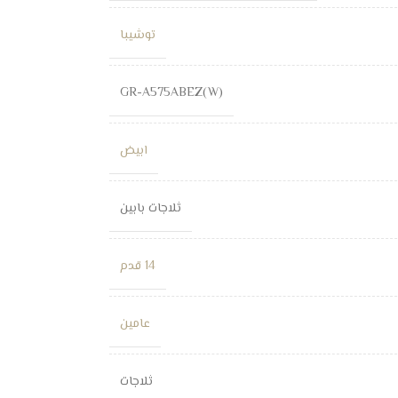
توشيبا
GR-A575ABEZ(W)
ابيض
ثلاجات بابين
14 قدم
عامين
ثلاجات