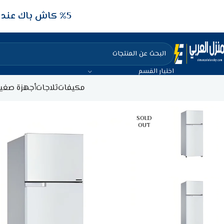
5‎% كاش باك عند الدفع عن طريق الفيزا البنكيه
اختيار القسم
مكيفات
ثلاجات
أجهزة صغير
SOLD
OUT