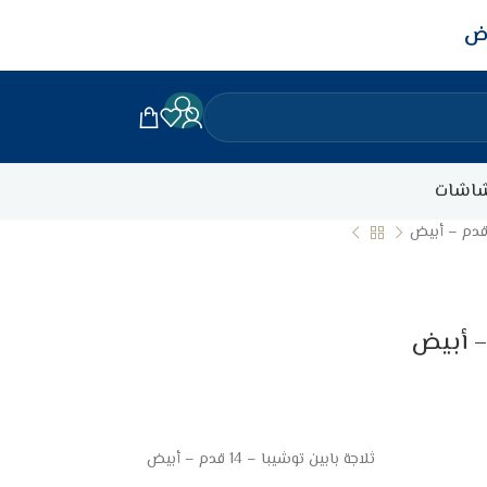
اض
اشات
ثلاجة بابين توشيبا – 14 قدم – أبيض