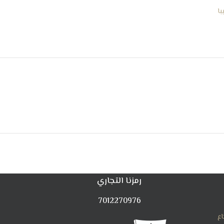
با
رمزنا التجاري
7012270976
اع