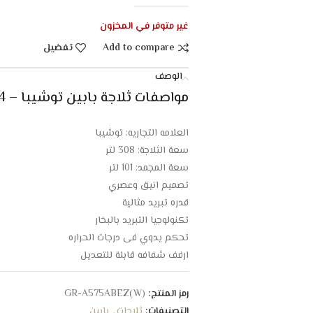
غير متوفر في المخزون
Add to compare
تفضيل
الوصف
مواصفات ثلاجة بابين توشيبا – 14 قدم – أبيض :
العلامه التجاريه: توشيبا
سعة الثلاجة: 308 لتر
سعة المجمد: 101 لتر
تصميم انيق وعصري
قدره تبريد مثالية
تكنولوجيا التبريد بالبخار
تحكم يدوي فى درجات الحراره
ارفف شفافه قابلة للتعديل
اضاءة داخلية LED
قفل امان ومفتاح للحمايه من عبث الاطفال
رمز المنتج:
GR-A575ABEZ(W)
مزيل روائح هجين للقضاء على البكتريا
التصنيفات:
ثلاجات
,
بابين