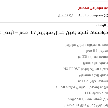
غير متوفر في المخزون
Add to compare
تفضيل
الوصف
مواصفات ثلاجة بابين جنرال سوبريم 11.7 قدم – أبيض :
العلامة التجارية : جنرال سوبريم
الحجم : 11.7 قدم
السعة اللترية : 331 لتر
تصميم فريد ومميز
خاصية التبريد بالبخار NO FROST
تدفق بردوة متساوي
مساحة تخزين متعددة
مزودة بمنظم الكتروني لدرجات الحرارة
اضاة داخلية LED
درج شفاف مناسب للحضروات
باب قوي ومتين قابل للانعكاس