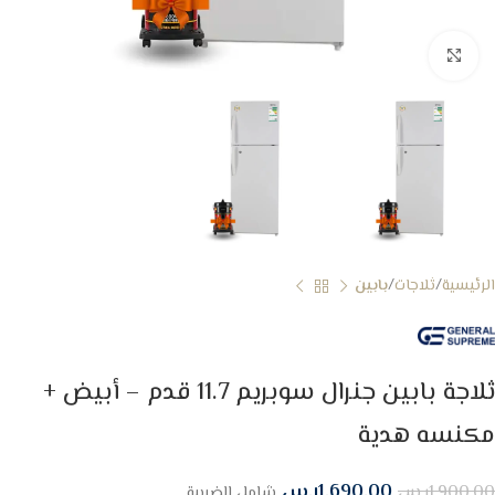
Click to enlarge
الرئيسية
ثلاجات
بابين
ثلاجة بابين جنرال سوبريم 11.7 قدم – أبيض +
مكنسه هدية
1,690.00
ر.س
1,900.00
ر.س
شامل الضريبة