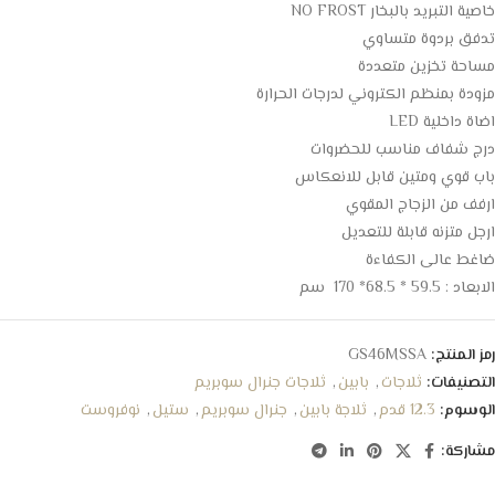
خاصية التبريد بالبخار NO FROST
تدفق بردوة متساوي
مساحة تخزين متعددة
مزودة بمنظم الكتروني لدرجات الحرارة
اضاة داخلية LED
درج شفاف مناسب للحضروات
باب قوي ومتين قابل للانعكاس
ارفف من الزجاج المقوي
ارجل متزنه قابلة للتعديل
ضاغط عالى الكفاءة
الابعاد : 59.5 * 68.5* 170 سم
رمز المنتج:
GS46MSSA
التصنيفات:
ثلاجات
,
بابين
,
ثلاجات جنرال سوبريم
الوسوم:
12.3 قدم
,
ثلاجة بابين
,
جنرال سوبريم
,
ستيل
,
نوفروست
مشاركة: