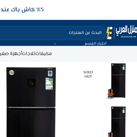
5‎% كاش باك عند الدفع عن طريق الفيزا البنكيه
اختيار القسم
مكيفات
ثلاجات
أجهزة صغير
SOLD
OUT