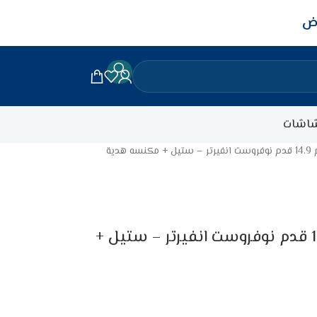
اض
اشات
دية
ثلاجة بابين جنرال سوبريم 14.9 قدم نوفروست انفيرتر – ستيل +