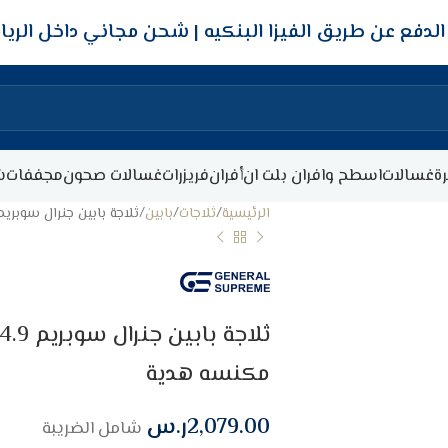
شحن مجاني داخل الري
ة
غسالات
اسطح وافران بلت ان
أفران
فريزرات
غسالات صحون
مجففات
ش
الرئيسية
ثلاجات
بابين
ثلاجة بابين جنرال سوبريم 14.9 قدم نوفروست انفيرتر – ستيل + مكنسه ه
مكنسه هدية
2,079.00
ر.س
شامل الضريبة