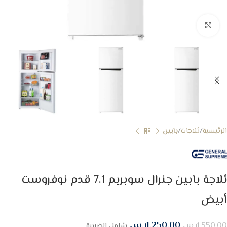
Click to enlarge
الرئيسية
ثلاجات
بابين
ثلاجة بابين جنرال سوبريم 7.1 قدم نوفروست –
أبيض
1,250.00
ر.س
1,550.00
ر.س
شامل الضريبة