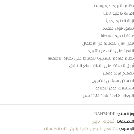
نظام التبريد: ديفروست
اضاءة داخلية LED
ازالة الجليد يدوياً
تدفق هواء متعدد
غرفة تجميد منفصلة
قفل امان للحماية من الاطفال
القدرة على التحكم بالتبريد
نظام مقاوم للبكتيريا للحفاظ على نضارة الاطعمة
أرجل للحفاظ على الثبات ومنع الانزلاق
تصميم فريد ومميز
انخفاض مستوي الضجيج
استهلاك موفر للطاقة
الابعاد: 54.8 * 56 * 142.1 سم
رمز المنتج:
DAN740DF
التصنيفات:
ثلاجات
,
بابين
الوسوم:
7.4 قدم
,
أبيض
,
ثلاجة بابين
,
ثلاجة دانسات