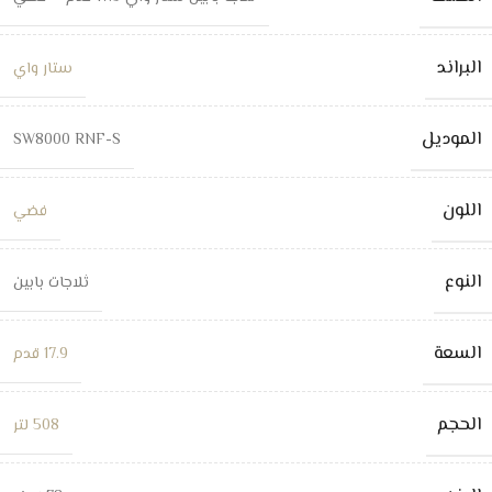
البراند
ستار واي
الموديل
SW8000 RNF-S
اللون
فضي
النوع
ثلاجات بابين
السعة
17.9 قدم
الحجم
508 لتر