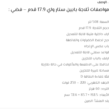
الوصف
مواصفات
ثلاجة بابين ستار واي 17.9 قدم – فضي
:
السعة: 508 لتر
حجم الثلاجة: 17.9 قدم
ارف داخلية متينة قابلة للتعديل
درج لحفظ الخضراوات والفاكهة
باب عكس الإتجاه
قواعد سفلي قابلة للتعديل
ارفف بالباب للتخزين
تحافظ على الاطعمة والمأكولات في حالة طازجة
مساحة كبيرة للتخزين
فئة كفاءة الطاقة D
الجهد الكهربي: 220 – 230 فولت
التردد: 60 هرتز
الأبعاد: 192.5 × 83.7 × 72.6 سم
بلد المنشأ: الصين