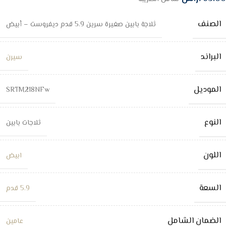
الصنف
ثلاجة بابين صغيرة سرين 5.9 قدم ديفروست – أبيض
البراند
سيرن
الموديل
SRTM218NFw
النوع
ثلاجات بابين
اللون
ابيض
السعة
5.9 قدم
الضمان الشامل
عامين