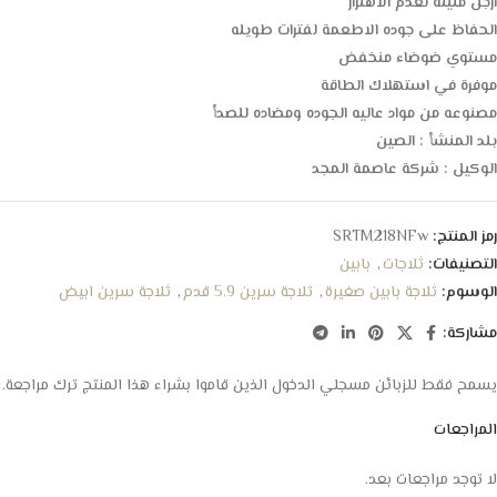
ارجل متينه لعدم الاهتزاز
الحفاظ على جوده الاطعمة لفترات طويله
مستوي ضوضاء منخفض
موفرة في استهلاك الطاقة
مصنوعه من مواد عاليه الجوده ومضاده للصدأ
بلد المنشأ : الصين
الوكيل : شركة عاصمة المجد
رمز المنتج:
SRTM218NFw
التصنيفات:
ثلاجات
,
بابين
الوسوم:
ثلاجة بابين صغيرة
,
ثلاجة سرين 5.9 قدم
,
ثلاجة سرين ابيض
مشاركة:
يسمح فقط للزبائن مسجلي الدخول الذين قاموا بشراء هذا المنتج ترك مراجعة.
المراجعات
لا توجد مراجعات بعد.