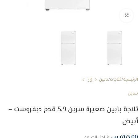
Click to enlarge
الرئيسية
ثلاجات
بابين
سرين
ثلاجة بابين صغيرة سرين 5.9 قدم ديفروست –
أبيض
763.00
ر.س
شامل الضريبة