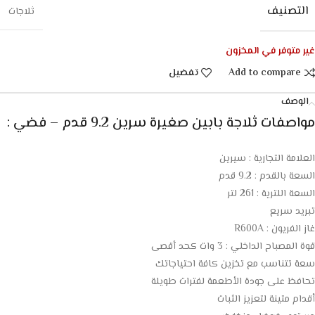
التصنيف
ثلاجات
غير متوفر في المخزون
Add to compare
تفضيل
الوصف
مواصفات ثلاجة بابين صغيرة سرين 9.2 قدم – فضي :
العلامة التجارية : سيرين
السعة بالقدم : 9.2 قدم
السعة اللترية : 261 لتر
تبريد سريع
غاز الفريون : R600A
قوة المصباح الداخلي : 3 وات كحد أقصى
سعة تتناسب مع تخزين كافة احتياجاتك
تحافظ على جودة الأطعمة لفترات طويلة
أقدام متينة لتعزيز الثبات