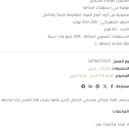
مستوى ضوضاء منخفض
موفرة في استهلاك الطاقة
مصنوعة من أجود أنواع المواد المقاومة للصدأ والتآكل
الجهد الكهربائي : 220-240 فولت
التردد : 60 هرتز
الاستهلاك السنوي للطاقة : 208 كيلو وات /سنة
فئة كفاءة الطاقة :C
رمز المنتج:
SRTM339DF
التصنيفات:
ثلاجات
,
بابين
الوسوم:
ثلاجة 9.2 قدم
,
ثلاجة بابين
مشاركة:
يسمح فقط للزبائن مسجلي الدخول الذين قاموا بشراء هذا المنتج ترك مراجعة.
المراجعات
لا توجد مراجعات بعد.