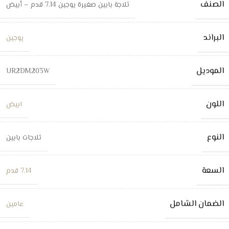
الصنف
ثلاجة بابين صغيرة يوجين 7.14 قدم – أبيض
البراند
يوجين
الموديل
UR2DM203W
اللون
ابيض
النوع
ثلاجات بابين
السعة
7.14 قدم
الضمان الشامل
عامين