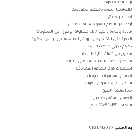
إزالة الجليد يدويا
تكنولوجيا التبريد بالصقيع ديفروست
قدرة تبريد عالية
أرفف من الزجاج المقوى قابلة للتعديل
مزودة باضاءة داخلية LED لسهولة الوصول الى المحتويات
القدرة على التخلص من الروائح المتسببة فى تراكم البكتريا
تحكم يدوي بدرجات التبريد
مصنوع من خامات عالية الجودة
مزودة بقواعد متينة للحفاظ على الثبات
استهلاك موفر للطاقة الكهربائية
انخفاض مستويات الضوضاء
الوكيل : شركة امواج الدولية
بلد المنشأ: الصين
الضمان الشامل : عامين
الابعاد : 75x80x185 سم
رمز المنتج:
UR2DM203W