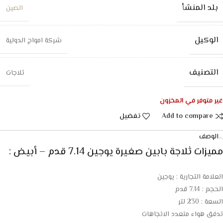
بلد المنشأ
الصين
الوكيل
شركة امواج الدولية
التصنيف
ثلاجات
غير متوفر في المخزون
Add to compare
تفضيل
الوصف
مميزات ثلاجة بابين صغيرة يوجين 7.14 قدم – أبيض :
العلامة التجارية : يوجين
الحجم : 7.14 قدم
السعة : 230 لتر
تدفق هواء متعدد الاتجاهات