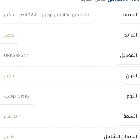
الصنف
ثلاجة بابين متقابلين يوجين – 22.4 قدم – ستيل
البراند
يوجين
الموديل
URKSBS637
اللون
ستيل
النوع
ثلاجات دولابي
السعة
22.4 قدم
الضمان الشامل
عامين