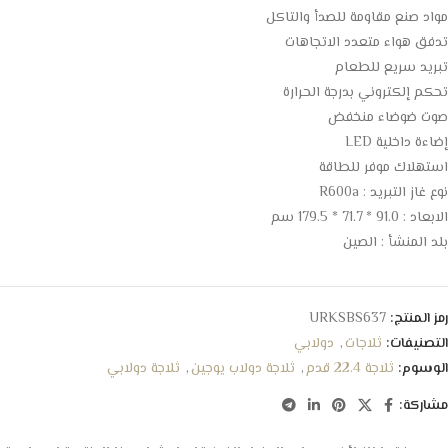
مواد صنع مقاومة للصدأ والتاكل
تدفق هواء متعدد الاتجاهات
تبريد سريع للطعام
تحكم إلكتروني بدرجة الحرارة
صوت ضوضاء منخفض
إضاءة داخلية LED
استهلاك موفر للطاقة
نوع غاز التبريد : R600a
الابعاد : 91.0 * 71.7 * 179.5 سم
بلد المنشأ : الصين
رمز المنتج:
URKSBS637
التصنيفات:
ثلاجات
,
دولابي
الوسوم:
ثلاجة 22.4 قدم
,
ثلاجة دولاب يوجين
,
ثلاجة دولابي
مشاركة: