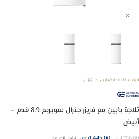
Click to enlarge
الرئيسية
ثلاجات
بابين
ثلاجة بابين مع فريزر جنرال سوبريم 8.9 قدم –
أبيض
1,445.00
ر.س
1,700.00
ر.س
شامل الضريبة