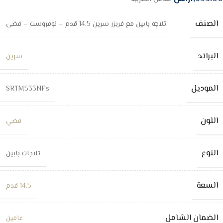
الصنف
ثلاجة بابين مع فريزر سرين 14.5 قدم – نوفروست – فضى
البراند
سرين
الموديل
SRTM533NFs
اللون
فضي
النوع
ثلاجات بابين
السعة
14.5 قدم
الضمان الشامل
عامين