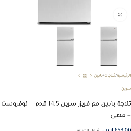
Click to enlarge
الرئيسية
ثلاجات
بابين
سرين
ثلاجة بابين مع فريزر سرين 14.5 قدم – نوفروست
– فضى
1,653.00
ر.س
شامل الضريبة