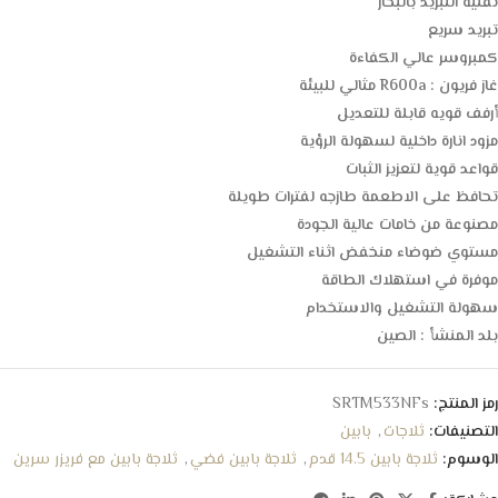
تقنيه التبريد بالبخار
تبريد سريع
كمبروسر عالي الكفاءة
غاز فريون : R600a مثالي للبيئة
أرفف قويه قابلة للتعديل
مزود انارة داخلية لسهولة الرؤية
قواعد قوية لتعزيز الثبات
تحافظ على الاطعمة طازجه لفترات طويلة
مصنوعة من خامات عالية الجودة
مستوي ضوضاء منخفض اثناء التشغيل
موفرة في استهلاك الطاقة
سهولة التشغيل والاستخدام
بلد المنشأ : الصين
رمز المنتج:
SRTM533NFs
التصنيفات:
ثلاجات
,
بابين
الوسوم:
ثلاجة بابين 14.5 قدم
,
ثلاجة بابين فضي
,
ثلاجة بابين مع فريزر سرين