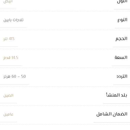
اللون
ابيض
النوع
ثلاجات بابين
الحجم
413 لتر
السعة
14.5 قدم
التردد
50 – 60 هرتز
بلد المنشأ
الصين
الضمان الشامل
عامين