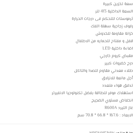
سعة تخزين كبيرة
السعة الداخلية 413 لتر
ثرموستات للتحكم فى درجات الحرارة
رفوف زجاجية سهلة الفك
خزانة مقاومة للخدوش
قفل و مفتاح للحمايه من الاطفال
اضاءة داخلية LED
مقبض كروم خارجي
درج خضروات كبير
طلاء معدني مقاوم للصدا والتاكل
أجل مانعة للانزلاق
تدفق هواء متعدد
استهلاك موفر للطاقة بفضل تكنولوجيا الانفيرتر
انخفاض مستوي الضجيج
غاز التيرد R600A
الابعاد : 167.6 * 66.8 * 70.8 سم