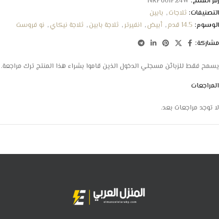
رمز المنتج:
NRF601F24W
التصنيفات:
ثلاجات
,
بابين
الوسوم:
14.5 قدم
,
أبيض
,
انفيرتر
,
ثلاجة بابين
,
ثلاجة نيكاي
,
نو فروست
مشاركة:
يسمح فقط للزبائن مسجلي الدخول الذين قاموا بشراء هذا المنتج ترك مراجعة.
المراجعات
لا توجد مراجعات بعد.