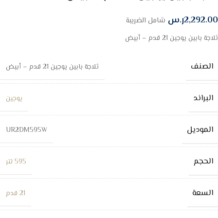
2,292.00
ر.س
شامل الضريبة
ثلاجة بابين يوجين 21 قدم – أبيض
الصنف
ثلاجة بابين يوجين 21 قدم – أبيض
البراند
يوجين
الموديل
UR2DM595W
الحجم
595 لتر
السعة
21 قدم