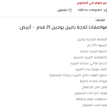
غير متوفر في المخزون
Add to compare
تفضيل
الوصف
مواصفات ثلاجة بابين يوجين 21 قدم – أبيض:
العلامة التجارية يوجين
السعة 595 لتر
خاصية التبريد بالبخار
تكنولوجيا التبريد السريع
تحكم مثالي بدرجات التبريد
ارفف بلورية بباب الفريزر
تدفق الهواء داخل التبريد بدرجات متساوية
مزودة باضاءة داخلية
قفل امان للاطفال
هدوء تام اثناء التشغيل
استهلاك موفر للطاقة
منبه الباب المفتوح