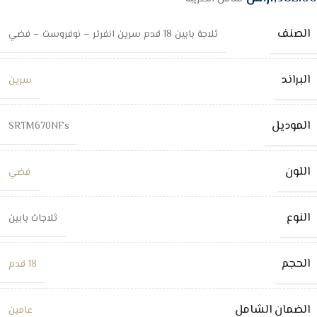
الصنف
ثلاجة بابين 18 قدم سرين انفرتر – نوفروست – فضي
البراند
سرين
الموديل
SRTM670NFs
اللون
فضي
النوع
ثلاجات بابين
الحجم
18 قدم
الضمان الشامل
عامين