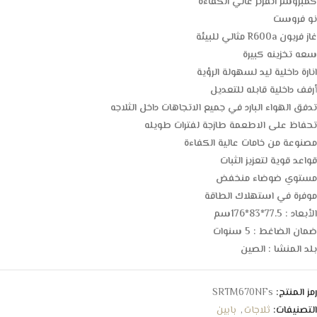
كمبروسر انفرتر عالي الكفاءة
نو فروست
غاز فريون R600a مثالي للبيئة
سعه تخزينه كبيرة
انارة داخلية ليد لسهولة الرؤية
أرفف داخلية قابله للتعديل
تدفق الهواء البارد في جميع الاتجاهات داخل الثلاجه
تحفاظ على الاطعمة طازجة لفترات طويله
مصنوعة من خامات عالية الكفاءة
قواعد قوية لتعزيز الثبات
مستوي ضوضاء منخفض
موفرة في استهلاك الطاقة
الأبعاد : 77.5*83*176سم
ضمان الضاغط : 5 سنوات
بلد المنشا : الصين
رمز المنتج:
SRTM670NFs
التصنيفات:
ثلاجات
,
بابين