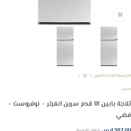
Click to enlarge
الرئيسية
ثلاجات
بابين
سرين
ثلاجة بابين 18 قدم سرين انفرتر – نوفروست –
فضي
1,982.00
ر.س
شامل الضريبة