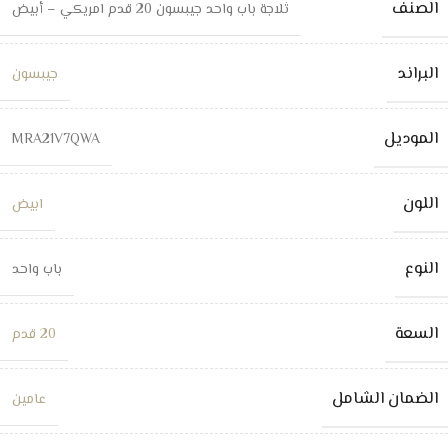
الصنف
ثلاجة باب واحد جيبسون 20 قدم امريكي – أبيض
البراند
جيبسون
الموديل
MRA21V7QWA
اللون
ابيض
النوع
باب واحد
السعة
20 قدم
الضمان الشامل
عامين