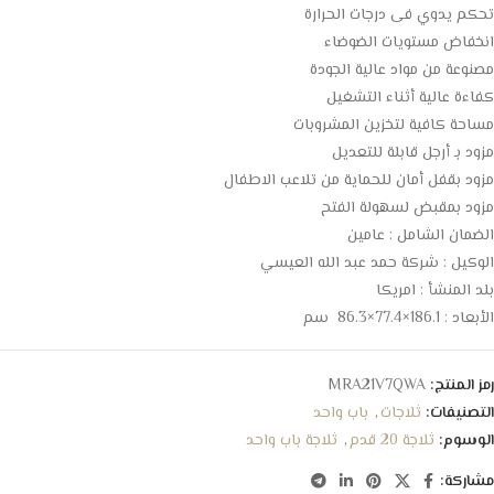
تحكم يدوي فى درجات الحرارة
انخفاض مستويات الضوضاء
مصنوعة من مواد عالية الجودة
كفاءة عالية أثناء التشغيل
مساحة كافية لتخزين المشروبات
مزود بـ أرجل قابلة للتعديل
مزود بقفل أمان للحماية من تلاعب الاطفال
مزود بمقبض لسهولة الفتح
الضمان الشامل : عامين
الوكيل : شركة حمد عبد الله العيسي
بلد المنشأ : امريكا
الأبعاد : 186.1×77.4×86.3 سم
رمز المنتج:
MRA21V7QWA
التصنيفات:
ثلاجات
,
باب واحد
الوسوم:
ثلاجة 20 قدم
,
ثلاجة باب واحد
مشاركة: