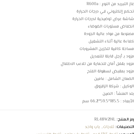
غاز التبريد من النوع : R600a
تحكم إلكتروني في درجات الحرارة
شاشة عرض توضيحية لدرجات الحرارة
انخفاض مستويات الضوضاء
مصنوعة من مواد عالية الجودة
كفاءة عالية أثناء التشغيل
مساحة كافية لتخزين المشروبات
مزود بـ أرجل قابلة للتعديل
مزود بقفل أمان للحماية من تلاعب الاطفال
مزود بمقبض لسهولة الفتح
الضمان الشامل : عامين
الوكيل : شركة الزقزوق
بلد المنشأ : الصين
الأبعاد : 185.5*59.5*66.2 سم
رمز المنتج:
RL48W2NL
التصنيفات:
ثلاجات
,
باب واحد