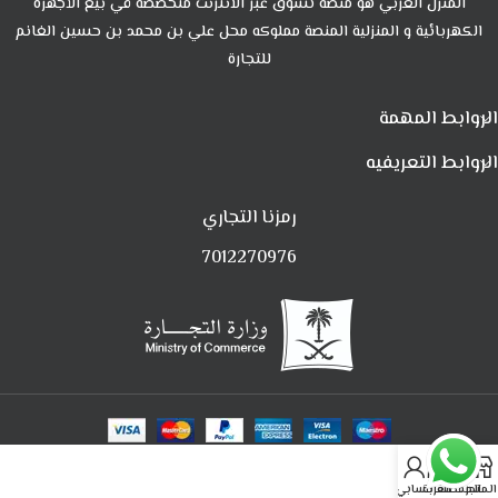
المنزل العربي هو منصة تسوق عبر الانترنت متخصصة في بيع الأجهزة
الكهربائية و المنزلية المنصة مملوكه محل علي بن محمد بن حسين الغانم
للتجارة
الروابط المهمة
الروابط التعريفيه
رمزنا التجاري
7012270976
0
المتجر
المفضلة
العربة
حسابي