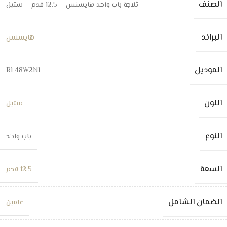
الصنف
ثلاجة باب واحد هايسنس – 12.5 قدم – ستيل
البراند
هايسنس
الموديل
RL48W2NL
اللون
ستيل
النوع
باب واحد
السعة
12.5 قدم
الضمان الشامل
عامين