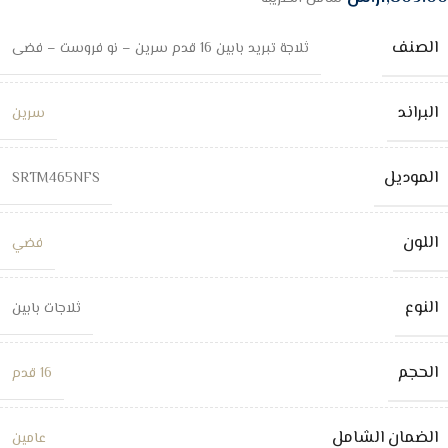
الصنف
ثلاجة تبريد بابين 16 قدم سرين – نو فروست – فضى
البراند
سرين
الموديل
SRTM465NFS
اللون
فضي
النوع
ثلاجات بابين
الحجم
16 قدم
الضمان الشامل
عامين