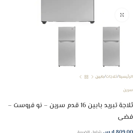
Click to enlarge
الرئيسية
ثلاجات
بابين
سرين
ثلاجة تبريد بابين 16 قدم سرين – نو فروست –
فضى
1,809.00
ر.س
شامل الضريبة