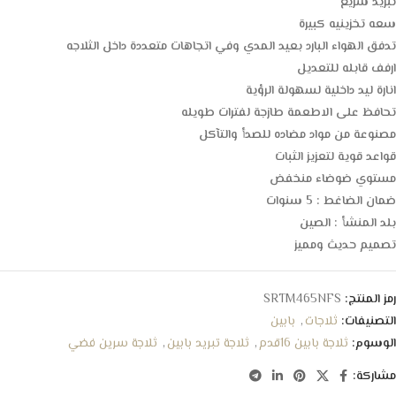
تبريد سريع
سعه تخزينيه كبيرة
تدفق الهواء البارد بعيد المدي وفي اتجاهات متعددة داخل الثلاجه
ارفف قابله للتعديل
انارة ليد داخلية لسهولة الرؤية
تحافظ على
الاطعمة طازجة لفترات طويله
مصنوعة من مواد مضاده للصدأ والتآكل
قواعد قوية لتعزيز الثبات
مستوي ضوضاء منخفض
ضمان الضاغط : 5 سنوات
بلد المنشأ : الصين
تصميم حديث ومميز
رمز المنتج:
SRTM465NFS
التصنيفات:
ثلاجات
,
بابين
الوسوم:
ثلاجة بابين 16قدم
,
ثلاجة تبريد بابين
,
ثلاجة سرين فضي
مشاركة: