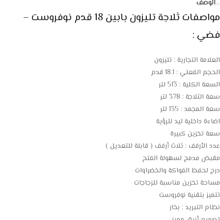
الوصف
مواصفات ثلاجة تليزون بابين 18 قدم نوفروست –
فضي :
العلامة التجارية : تليزون
الحجم الفعلي : 18.1 قدم
السعة الكلية : 513 لتر
سعة الثلاجة : 378 لتر
سعة المجمد : 135 لتر
اضاءة داخلية ليد للرؤية
سعة تخزين كبيرة
عدد الأرفف : ثلاث أرفف ( قابلة للتعديل )
مقبض مدمج لسهولة الفتح
درج لحفظ الفواكة والخضراوات
مساحة تخزين مناسبة للزجاجات
تتميز بتقنية نوفروست
نظام التبريد : بخار