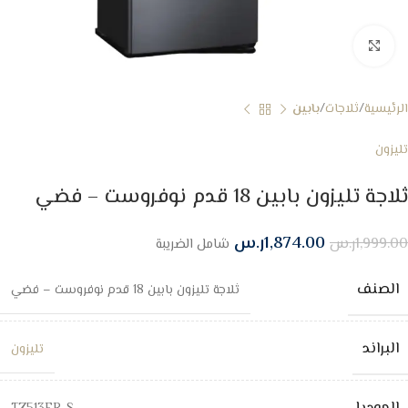
Click to enlarge
الرئيسية
ثلاجات
بابين
تليزون
ثلاجة تليزون بابين 18 قدم نوفروست – فضي
1,874.00
ر.س
1,999.00
ر.س
شامل الضريبة
الصنف
ثلاجة تليزون بابين 18 قدم نوفروست – فضي
البراند
تليزون