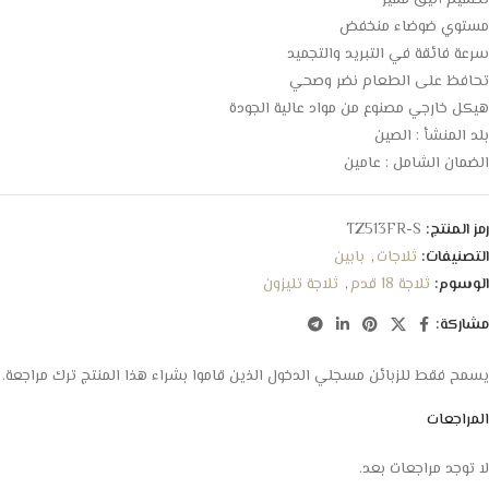
تصميم أنيق مميز
مستوي ضوضاء منخفض
سرعة فائقة في التبريد والتجميد
تحافظ على الطعام نضر وصحي
هيكل خارجي مصنوع من مواد عالية الجودة
بلد المنشأ : الصين
الضمان الشامل : عامين
رمز المنتج:
TZ513FR-S
التصنيفات:
ثلاجات
,
بابين
الوسوم:
ثلاجة 18 قدم
,
ثلاجة تليزون
مشاركة:
يسمح فقط للزبائن مسجلي الدخول الذين قاموا بشراء هذا المنتج ترك مراجعة.
المراجعات
لا توجد مراجعات بعد.