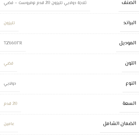
الصنف
ثلاجة دولابي تليزون 20 قدم نوفروست – فضي
البراند
تليزون
الموديل
TZ660FR
اللون
فضي
النوع
دولابي
السعة
20 قدم
الضمان الشامل
عامين