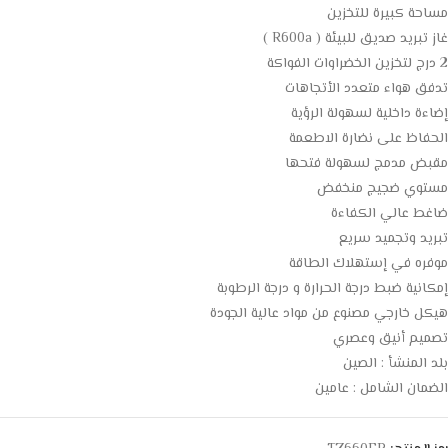
مساحة كبيرة للتخزين
غاز تبريد صديق للبيئة ( R600a )
2 درج لتخزين الخضراوات الفواكة
تدفق هواء متعدد الأتجاهات
إضاءة داخلية لسهولة الرؤية
الحفاظ على نضارة الاطعمة
مقبض مدمج لسهولة فتحها
مستوي ضجيج منخفض
ضاغط عالي الكفاءة
تبريد وتجميد سريع
موفره في إستهلاك الطاقة
إمكانية ضبط درجة الحرارة و درجة الرطوبة
هيكل خارجي مصنوع من مواد عالية الجودة
تصميم أنيق وعصري
بلد المنشأ : الصين
الضمان الشامل : عامين