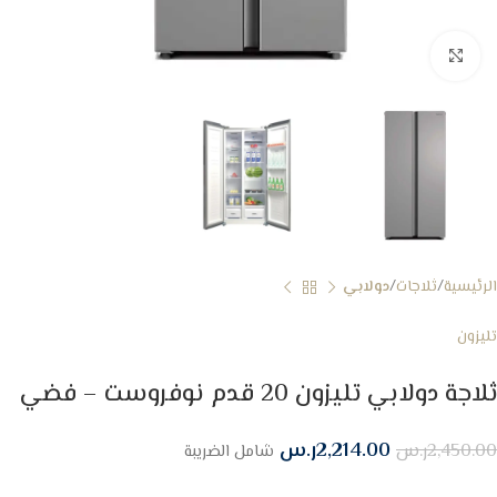
Click to enlarge
الرئيسية
ثلاجات
دولابي
تليزون
ثلاجة دولابي تليزون 20 قدم نوفروست – فضي
2,214.00
ر.س
2,450.00
ر.س
شامل الضريبة