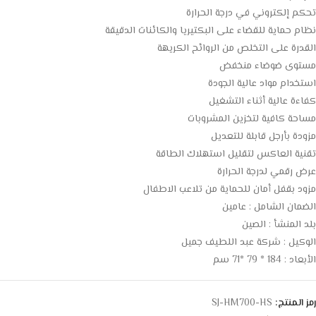
تحكم إلكتروني في درجة الحرارة
نظام حماية للقضاء على البكتيريا والكائنات الدقيقة
القدرة على التخلص من الروائح الكريهة
مستوى ضوضاء منخفض
استخدام مواد عالية الجودة
كفاءة عالية أثناء التشغيل
مساحة كافية لتخزين المشروبات
مزودة بأرجل قابلة للتعديل
تقنية العاكس لتقليل استهلاك الطاقة
عرض رقمي لدرجة الحرارة
مزود بقفل أمان للحماية من تلاعب الاطفال
الضمان الشامل : عامين
بلد المنشأ : الصين
الوكيل : شركة عبد اللطيف جميل
الأبعاد : 184 * 79 *71 سم
رمز المنتج:
SJ-HM700-HS