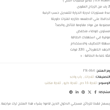
Ice Maker ( صانع مكعبات الثلج )
2 رف من الزجاج المقوى
عدة مستويات لدرجة الحرارة للتعديل حسب الرغبة
تحافظ علي الاطعمه طازجه لفترات طويلة
مصنوعة من مواد مقاومة للتآكل والصدأ
مستوى ضوضاء منخفض
موفرة في استهلاك الطاقة
سهلة التنظيف والاستخدام
الجهد الكهربائي :220 فولت
فئة كفاءة الطاقة : د
رمز المنتج:
FR-064
التصنيفات:
ثلاجات
,
باب واحد
الوسوم:
ثلاجة 1.6 دم
,
ثلاجة دايو
,
ثلاجة مكتب
مشاركة:
يسمح فقط للزبائن مسجلي الدخول الذين قاموا بشراء هذا المنتج ترك مراجعة.