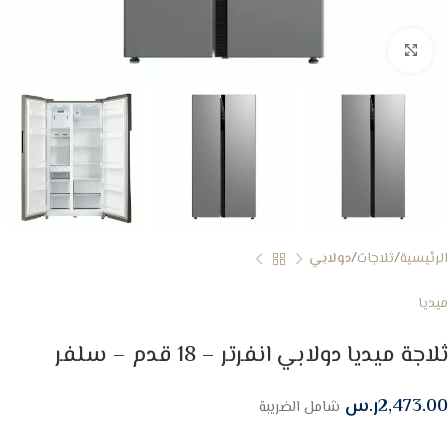
Click to enlarge
الرئيسية
ثلاجات
دولابي
ميديا
ثلاجة ميديا دولابي انفرتر – 18 قدم – سلفر
2,473.00
ر.س
شامل الضريبة