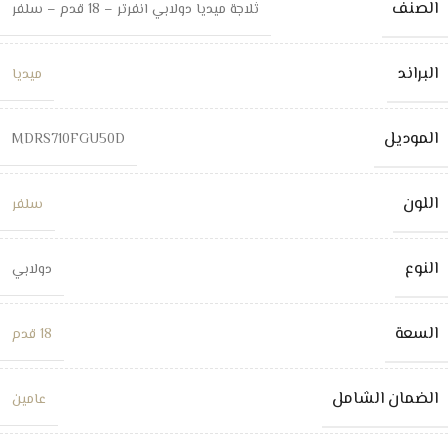
الصنف
ثلاجة ميديا دولابي انفرتر – 18 قدم – سلفر
البراند
ميديا
الموديل
MDRS710FGU50D
اللون
سلفر
النوع
دولابي
السعة
18 قدم
الضمان الشامل
عامين