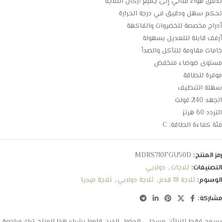
تدفق هواء مثالي إلى جميع أركان الثلاجة
تحكم سهل ودقيق في درجة الحرارة
أدراج مخصصة للخضروات والفاكهة
أرفف قابلة للتعديل بسهولة
خامات مقاومة للتآكل والصدأ
مستوى ضوضاء منخفض
موفرة للطاقة
سهلة التنظيف
الجهد 240 فولت
التردد 60 هرتز
فئة كفاءة الطاقة: C
رمز المنتج:
MDRS710FGU50D
التصنيفات:
ثلاجات
,
دولابي
الوسوم:
ثلاجة 18 قدم
,
ثلاجة دولابي
,
ثلاجة ميديا
مشاركة: