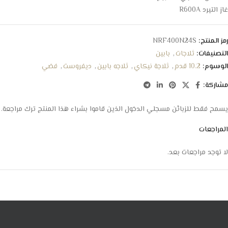
غاز التيرد R600A
رمز المنتج:
NRF400N24S
التصنيفات:
ثلاجات
,
بابين
الوسوم:
10.2 قدم
,
ثلاجة نيكاي
,
ثلاجه بابين
,
ديفروست
,
فضي
مشاركة:
يسمح فقط للزبائن مسجلي الدخول الذين قاموا بشراء هذا المنتج ترك مراجعة.
المراجعات
لا توجد مراجعات بعد.