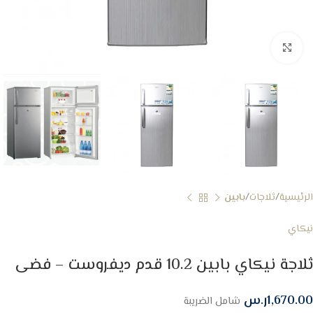
Click to enlarge
الرئيسية
ثلاجات
بابين
نيكاي
ثلاجة نيكاي بابين 10.2 قدم ديفروست – فضى
1,670.00
ر.س
شامل الضريبة