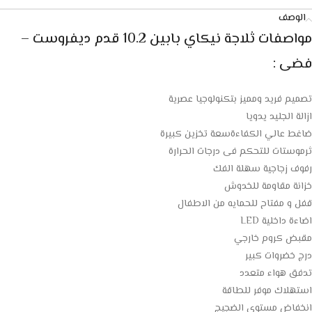
الوصف
مواصفات ثلاجة نيكاي بابين 10.2 قدم ديفروست –
فضى :
تصميم فريد ومميز بتكنولوجيا عصرية
ازالة الجليد يدويا
ضاغط عالي الكفاءةسعة تخزين كبيرة
ثرموستات للتحكم فى درجات الحرارة
رفوف زجاجية سهلة الفك
خزانة مقاومة للخدوش
قفل و مفتاح للحمايه من الاطفال
اضاءة داخلية LED
مقبض كروم خارجي
درج خضروات كبير
تدفق هواء متعدد
استهلاك موفر للطاقة
انخفاض مستوي الضجيج