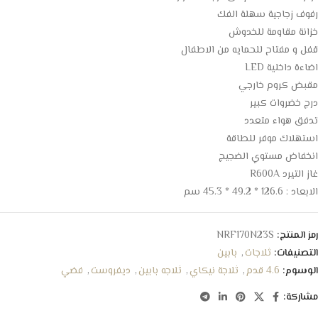
رفوف زجاجية سهلة الفك
خزانة مقاومة للخدوش
قفل و مفتاح للحمايه من الاطفال
اضاءة داخلية LED
مقبض كروم خارجي
درج خضروات كبير
تدفق هواء متعدد
استهلاك موفر للطاقة
انخفاض مستوي الضجيج
غاز التيرد R600A
الابعاد : 126.6 * 49.2 * 45.3 سم
رمز المنتج:
NRF170N23S
التصنيفات:
ثلاجات
,
بابين
الوسوم:
4.6 قدم
,
ثلاجة نيكاي
,
ثلاجه بابين
,
ديفروست
,
فضي
مشاركة: