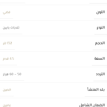
اللون
فضي
النوع
ثلاجات بابين
الحجم
132 لتر
السعة
4.5 قدم
التردد
50 – 60 هرتز
بلد المنشأ
الصين
الضمان الشامل
عامين