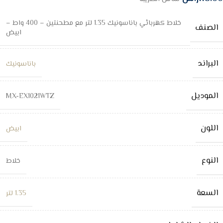
خلاط كهربائي باناسونيك 1.35 لتر مع مطحنتين – 400 واط –
الصنف
ابيض
البراند
باناسونيك
الموديل
MX-EX1021WTZ
اللون
ابيض
النوع
خلاط
السعة
1.35 لتر