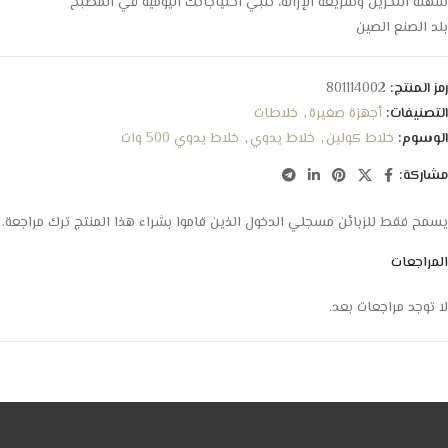
سهلة التخزين وسريعة الإزالة، تلبي احتياجاتك اليومية في المطبخ
بلد الصنع الصين
رمز المنتج:
801114002
التصنيفات:
أجهزة صغيرة
,
خلاطات
الوسوم:
خلاط كولين
,
خلاط يدوي
,
خلاط يدوي 500 وات
مشاركة:
يسمح فقط للزبائن مسجلي الدخول الذين قاموا بشراء هذا المنتج ترك مراجعة.
المراجعات
لا توجد مراجعات بعد.