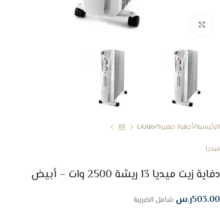
Click to enlarge
الرئيسية
أجهزة صغيرة
دفايات
ميديا
دفاية زيت ميديا 13 ريشة 2500 وات – أبيض
503.00
ر.س
شامل الضريبة