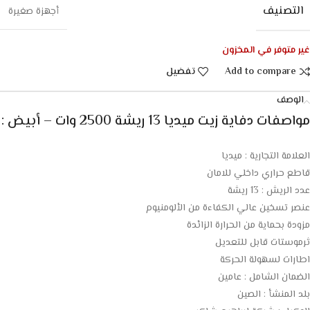
التصنيف
أجهزة صغيرة
غير متوفر في المخزون
Add to compare
تفضيل
الوصف
مواصفات دفاية زيت ميديا 13 ريشة 2500 وات – أبيض :
العلامة التجارية : ميديا
قاطع حراري داخلي للامان
عدد الريش : 13 ريشة
عنصر تسخين عالي الكفاءة من الألومنيوم
مزودة بحماية من الحرارة الزائدة
ثرموستات قابل للتعديل
اطارات لسهولة الحركة
الضمان الشامل : عامين
بلد المنشأ : الصين